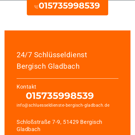
24/7 Schlüsseldienst
Bergisch Gladbach
Kontakt
info@schluesseldienste-bergisch-gladbach.de
Schloßstraße 7-9, 51429 Bergisch
Gladbach